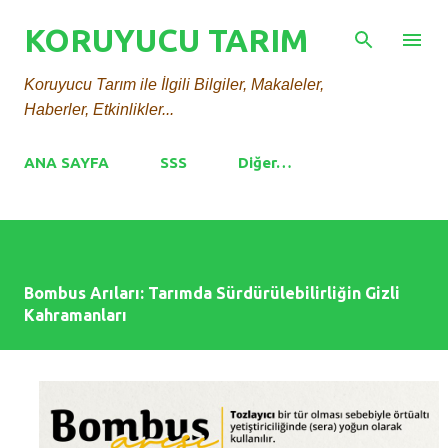
Ana içeriğe atla
KORUYUCU TARIM
Koruyucu Tarım ile İlgili Bilgiler, Makaleler,
Haberler, Etkinlikler...
ANA SAYFA
SSS
Diğer…
Bombus Arıları: Tarımda Sürdürülebilirliğin Gizli
Kahramanları