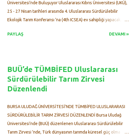
Üniversitesi’nde Buluşuyor Uluslararası Kıbrıs Üniversitesi (UKÜ),
25 - 27 Nisan tarihleri arasında 4. Uluslararası Sürdürülebilir
Ekolojik Tarım Konferansı 'na (4th ICSEA) ev sahipliği yapacak.
Tarım ve çevre bilimleri alanında önemli bir bilimsel platform
PAYLAŞ
DEVAMI »
sunmayı amaçlayan konferans, sürdürülebilir ve çevre dostu
tarım çözümlerini küresel düzeyde tartışmaya açacak. Türkiye,
Moğolistan, Pakistan, Endonezya ve Özbekistan’dan
üniversitelerin iş birliğiyle düzenlenen etkinlikte, çağdaş tarım
BUÜ’de TÜMBİFED Uluslararası
uygulamaları, biyolojik çeşitlilik, su ve toprak yönetimi,
Sürdürülebilir Tarım Zirvesi
biyoteknoloji ve tarım ekonomisi gibi konular ele alınacak.
Düzenlendi
UKÜ’nün ev sahipliği yapacağı konferans, akademisyenlerden
sektör temsilcilerine kadar birçok paydaşı bir araya getirerek
bilimsel iş birliklerini teşvik edecek. Etkinlik, yerel firmalardan
BURSA ULUDAĞ ÜNİVERSİTESİ’NDE TÜMBİFED ULUSLARARASI
Biren Tarım ve Güngör Tarım’ın da desteğini alıyor. Konferansa
SÜRDÜRÜLEBİLİR TARIM ZİRVESİ DÜZENLENDİ Bursa Uludağ
ilişkin UKÜ Haber Ajansı’na demeç veren Tarım Bilimleri ve
Üniversitesi’nde (BUÜ) düzenlenen Uluslararası Sürdürülebilir
Tekno...
Tarım Zirvesi ’nde, Türk dünyasının tarımda küresel güç olma