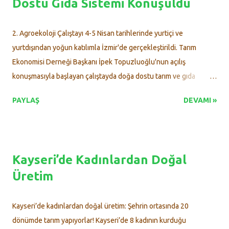
Dostu Gıda Sistemi Konuşuldu
2. Agroekoloji Çalıştayı 4-5 Nisan tarihlerinde yurtiçi ve
yurtdışından yoğun katılımla İzmir'de gerçekleştirildi. Tarım
Ekonomisi Derneği Başkanı İpek Topuzluoğlu'nun açılış
konuşmasıyla başlayan çalıştayda doğa dostu tarım ve gıda
sistemleri ele alındı. Zehirsiz Sofralar Platformu’nun
PAYLAŞ
DEVAMI »
düzenlediği 2. Agroekoloji Çalıştayı, 4-5 Nisan tarihlerinde yoğun
katılımla gerçekleşti. Üreticiler, tüketiciler, akademisyenler ve
aktivistleri bir araya getiren çalıştayda doğa dostu, adil ve
dayanışma temelli bir gıda sisteminin imkanları konuşuldu.
Kayseri’de Kadınlardan Doğal
Yurtdışı ve yurtiçinden katılımcıların ilgi gösterdiği etkinliğin açılış
Üretim
konuşmasını Tarım Ekonomisi Derneği Başkanı İpek Topuzluoğlu
yaptı. "Ekolojik kriz, toplum olarak hepimizi derinden etkiliyor"
Doğa dostu gıda sistemi için mücadele edilmesi gerektiğini ifade
Kayseri’de kadınlardan doğal üretim: Şehrin ortasında 20
eden Tarım Ekonomisi Derneği Başkanı
dönümde tarım yapıyorlar! Kayseri’de 8 kadının kurduğu