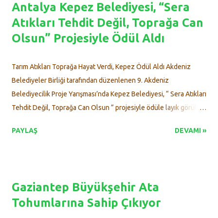
Antalya Kepez Belediyesi, “Sera
değerlendirilmiştir. Kentsel agroforestry gıda üretimi, karbon
Atıkları Tehdit Değil, Toprağa Can
yutak alanı oluşturma, iklimi düzenleme, toprak ıslahı, biyolojik
Olsun” Projesiyle Ödül Aldı
çeşitliliğin desteklenmesi ve toplumsal bütünleşme gibi çok
yönlü faydaları sunmaktadır. Tabakalı bitki tasarımı esasına dayalı
bu sistemlerde; ağaç, çalı, otsu ve yer örtücü bitkilerle birlikte
Tarım Atıkları Toprağa Hayat Verdi, Kepez Ödül Aldı Akdeniz
yenilebilir türlerin entegrasyonu hem estetik hem de
Belediyeler Birliği tarafından düzenlenen 9. Akdeniz
fonksiyonel kazanç sağlamaktadır. Ayrıca, sosyal etkileşimi
Belediyecilik Proje Yarışması’nda Kepez Belediyesi, “ Sera Atıkları
artıran,...
Tehdit Değil, Toprağa Can Olsun ” projesiyle ödüle layık görüldü.
Antalya’nın Kepez Belediyesi, çevre dostu yaklaşımı ve
PAYLAŞ
DEVAMI »
sürdürülebilir tarım hedefiyle geliştirdiği “ Sera Atıkları Tehdit
Değil, Toprağa Can Olsun ” projesiyle Akdeniz Belediyeler
Birliği’nin bu yıl dokuzuncusunu düzenlediği Akdeniz
Belediyecilik Proje Yarışması’nda “Çevre Koruma ve Altyapı
Gaziantep Büyükşehir Ata
Çalışmaları” kategorisinde üçüncülük ödülüne layık görüldü.
Tohumlarına Sahip Çıkıyor
Ödül, Kepez Belediye Başkanı Mesut Kocagöz’e Akseki Belediye
Başkanı İlkay Akça tarafından takdim edildi. Kepez’den Doğaya