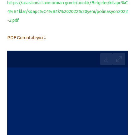
https://arastirma.tarimorman.gov.tr/aricilik/Belgeler/kitapc%C
4%B1klar/kitapc%C4%B1k%202022%20yeni/polinasyon2022
-2.pdf
PDF Görüntüleyici ⤵️