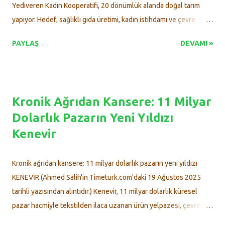
Topuzluoğlu konuşmasında şunları kaydetti: "Bu etkinlik,
Yediveren Kadın Kooperatifi, 20 dönümlük alanda doğal tarım
tamamen gönüllülük esasıyla, büyük bir dayanışma ve ortak
yapıyor. Hedef; sağlıklı gıda üretimi, kadın istihdamı ve çevre
emeğin ürünü ...
dostu projelerle büyümek. Kayseri ’nin Kocasinan ilçesinde
PAYLAŞ
DEVAMI »
kurulan Yediveren Kadın Kooperatifi, 8 kadın girişimcinin
emeğiyle hem doğal tarım yapıyor hem de aile ekonomisine katkı
sağlıyor. Yaklaşık 8 ay önce kurulan kooperatif, Kocasinan
Belediyesi’nin tahsis ettiği 20 dönümlük arazide üretim
Kronik Ağrıdan Kansere: 11 Milyar
faaliyetlerini sürdürüyor. Hayallerimizi de ektik Fasulye, domates,
Dolarlık Pazarın Yeni Yıldızı
salatalık gibi sebze ağırlıklı ürünler yetiştiren kadınlar, şehirde
Kenevir
doğal ve sağlıklı gıda arayışında olanlar için yeni bir alternatif
oluşturuyor. Kooperatif Başkanı Rukiye Katırcı, “Bu topraklara
sadece sebze değil, hayallerimizi de ektik. Onların yeşerdiğini
Kronik ağrıdan kansere: 11 milyar dolarlık pazarın yeni yıldızı
görmek bize umut veriyor. Her kadının üretime katılabileceğini
KENEVİR (Ahmed Salih'in Timeturk.com'daki 19 Ağustos 2025
göstermek istiyoruz” dedi. Hedef: Ulaşılabilir ve sağlıklı gıda
tarihli yazısından alıntıdır.) Kenevir, 11 milyar dolarlık küresel
Kooperatifin...
pazar hacmiyle tekstilden ilaca uzanan ürün yelpazesi, çevresel
faydaları ve kannabinoidlerin tıbbi potansiyeliyle, Türkiye ve