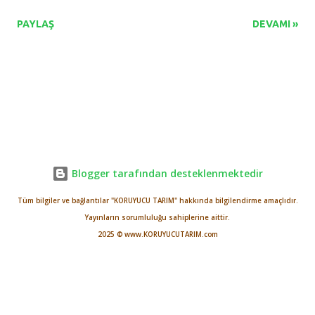
vizyonu ele alındı. Fen-Edebiyat Fakültesi’nde gerçekleştirilen
PAYLAŞ
DEVAMI »
programa BUÜ Rektör Yardımcısı Prof. Dr. Cafer Çiftci, Tarım Eski
Bakanı Faruk Çelik, TÜMBİFED Başkanı Mehmet Hüsrev,
bürokratlar, sivil toplum kuruluşlarının temsilcileri, akademik ve
idari personel ile çok sayıda öğrenci katıldı. Programda konuşan
Rektör Yardımcısı Prof. Dr. Cafer Çiftci; “Önemli bir programa ev
sahipliği yapıyoruz. Günümüzde tarım, dünyanın geleceği
açısından en önemli konuların başında geliyor. Tarih içerisinde
gıda arzının güvenliği olmuştur. Bu gıda arzının güvenliği
Blogger tarafından desteklenmektedir
mevzusu, gelecekte iklim değişikliği, suyun giderek azalması ve
Tüm bilgiler ve bağlantılar "KORUYUCU TARIM" hakkında bilgilendirme amaçlıdır.
nüfusun hızlı artışı sebebiyle büyük bir problem olarak
Yayınların sorumluluğu sahiplerine aittir.
gözüküyor. Tahminlere göre 2050 yılında dünya nüfusu 10 milyar
2025 © www.KORUYUCUTARIM.com
olacak. Bu nüfusu beslemek, ia...