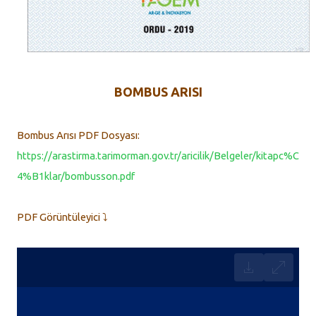
BOMBUS ARISI
Bombus Arısı PDF Dosyası:
https://arastirma.tarimorman.gov.tr/aricilik/Belgeler/kitapc%C
4%B1klar/bombusson.pdf
PDF Görüntüleyici ⤵️