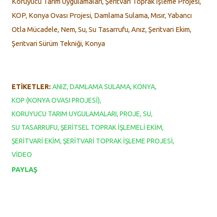
Koruyucu Tarım Uygulamaları, Şeritvari Toprak İşleme Projesi,
KOP, Konya Ovası Projesi, Damlama Sulama, Mısır, Yabancı
Otla Mücadele, Nem, Su, Su Tasarrufu, Anız, Şeritvari Ekim,
Şeritvari Sürüm Tekniği, Konya
ETIKETLER:
ANIZ
DAMLAMA SULAMA
KONYA
KOP (KONYA OVASI PROJESI)
KORUYUCU TARIM UYGULAMALARI
PROJE
SU
SU TASARRUFU
ŞERITSEL TOPRAK İŞLEMELI EKIM
ŞERITVARI EKIM
ŞERITVARI TOPRAK İŞLEME PROJESI
VIDEO
PAYLAŞ