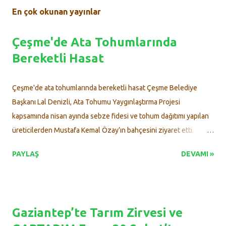
En çok okunan yayınlar
Çeşme'de Ata Tohumlarında
Bereketli Hasat
Çeşme'de ata tohumlarında bereketli hasat Çeşme Belediye
Başkanı Lal Denizli, Ata Tohumu Yaygınlaştırma Projesi
kapsamında nisan ayında sebze fidesi ve tohum dağıtımı yapılan
üreticilerden Mustafa Kemal Özay’ın bahçesini ziyaret etti.
Başkan Denizli, dağıtımını yaptıkları sebze fidesi ve tohumlardan
PAYLAŞ
DEVAMI »
elde edilen mahsullerin yurttaşların tarlalarında ve bahçelerinde
yetiştirilmesinin ve gelecek nesillere aktarılmasının çok kıymetli
olduğunu vurguladı. Çeşme Belediyesi’nin sürdürülebilir tarım
hedefiyle hayata geçirdiği Ata Tohumu Yaygınlaştırma Projesi ,
Gaziantep’te Tarım Zirvesi ve
somut sonuçlarını vermeye başladı. Nisan ayında üreticilere