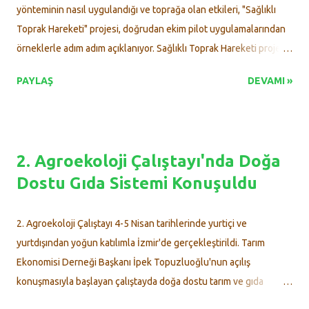
Tarım Uygulama Sokağı" gün boyu ziyarete açık olacak. Fide
yönteminin nasıl uygulandığı ve toprağa olan etkileri, "Sağlıklı
dağıtımı, iklim değişikliği ve toprak, çilek dikimi, atık bertaraf
Toprak Hareketi" projesi, doğrudan ekim pilot uygulamalarından
yöntemleri, kompost çalışma atölyesi, çalışma atölyeleri, coğrafi
örneklerle adım adım açıklanıyor. Sağlıklı Toprak Hareketi projesi
işaretler, ata tohum...
doğrudan ekim pilot uygulamaları, Eskişehir Çifteler ilçesinde
PAYLAŞ
DEVAMI »
sürdürülmektedir. Pilot uygulamayı gönüllü olarak sürdüren
çiftçilere, videoda deneyimlerini aktaran Ali Fuat Demircan'a ve
Serkan Kiriş'e teşekkür ederiz. Video: WWF-Türkiye
https://youtu.be/c8Ulyw7s1ZY Videoda yer alan konulardan
2. Agroekoloji Çalıştayı'nda Doğa
başlıklar: Doğrudan Ekim Mizberi, Neden Doğrudan Ekim, Anız,
Dostu Gıda Sistemi Konuşuldu
Toprak İşlemesiz Doğrudan Ekimin Faydaları / Avantajları,
Pulluksuz Tarım, Anıza Doğrudan Ekim, Münavebe, Ürün
Rotasyonu, Bitki Rotasyonu....
2. Agroekoloji Çalıştayı 4-5 Nisan tarihlerinde yurtiçi ve
yurtdışından yoğun katılımla İzmir'de gerçekleştirildi. Tarım
Ekonomisi Derneği Başkanı İpek Topuzluoğlu'nun açılış
konuşmasıyla başlayan çalıştayda doğa dostu tarım ve gıda
sistemleri ele alındı. Zehirsiz Sofralar Platformu’nun