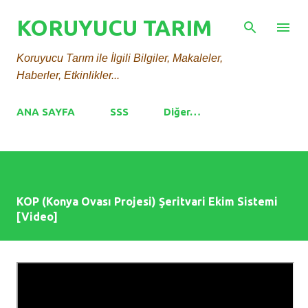
Ana içeriğe atla
KORUYUCU TARIM
Koruyucu Tarım ile İlgili Bilgiler, Makaleler,
Haberler, Etkinlikler...
ANA SAYFA
SSS
Diğer…
KOP (Konya Ovası Projesi) Şeritvari Ekim Sistemi
[Video]