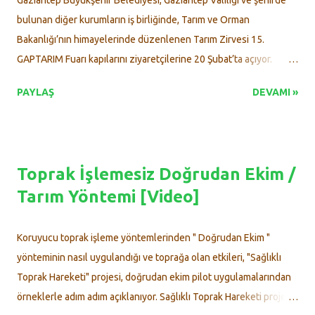
Özay’ın bahçesini ziyaret eden Başkan Denizli, ürünlerin gelişimi
bulunan diğer kurumların iş birliğinde, Tarım ve Orman
ve verimliliği üzerine üreticiyle sohbet etti. Destek olmak içi...
Bakanlığı’nın himayelerinde düzenlenen Tarım Zirvesi 15.
GAPTARIM Fuarı kapılarını ziyaretçilerine 20 Şubat’ta açıyor.
Sürdürülebilir tarım , tarım teknolojilerinin konuşulacağı forumlar,
PAYLAŞ
DEVAMI »
etkinlikler, tiyatrolarıyla festival havasında geçecek
organizasyon Ortadoğu Fuar Merkezi (OFM)’de yapılacak. 20
Şubat Perşembe Günü saat 10.00’da kapılarını açacak Tarım
Zirvesi ve Fuar 23 Şubat Pazar Günü’ne kadar sürecek, tarım
Toprak İşlemesiz Doğrudan Ekim /
konuları tüm yönüyle ele alınacak. Gaziantep Büyükşehir
Tarım Yöntemi [Video]
Belediyesi, Tarım Zirvesi 15. GAPTARIM Fuarı’nda yerini alarak
birçok etkinlikle çiftçiler ve vatandaşlarla birlikte olacak.
Büyükşehir Belediyesi tarafından OFM’de oluşturulan "Akıllı
Koruyucu toprak işleme yöntemlerinden " Doğrudan Ekim "
Tarım Uygulama Sokağı" gün boyu ziyarete açık olacak. Fide
yönteminin nasıl uygulandığı ve toprağa olan etkileri, "Sağlıklı
dağıtımı, iklim değişikliği ve toprak, çilek dikimi, atık bertaraf
Toprak Hareketi" projesi, doğrudan ekim pilot uygulamalarından
yöntemleri, kompost çalışma atölyesi, çalışma atölyeleri, coğrafi
örneklerle adım adım açıklanıyor. Sağlıklı Toprak Hareketi projesi
işaretler, ata tohum...