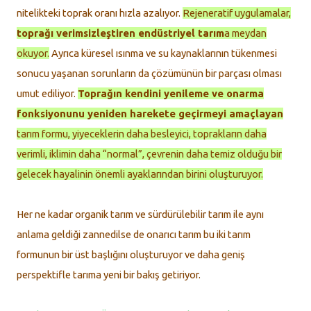
nitelikteki toprak oranı hızla azalıyor.
Rejeneratif uygulamalar,
toprağı verimsizleştiren endüstriyel tarım
a meydan
okuyor.
Ayrıca küresel ısınma ve su kaynaklarının tükenmesi
sonucu yaşanan sorunların da çözümünün bir parçası olması
umut ediliyor.
Toprağın kendini yenileme ve onarma
fonksiyonunu yeniden harekete geçirmeyi amaçlayan
tarım formu, yiyeceklerin daha besleyici, toprakların daha
verimli, iklimin daha “normal”, çevrenin daha temiz olduğu bir
gelecek hayalinin önemli ayaklarından birini oluşturuyor.
Her ne kadar organik tarım ve sürdürülebilir tarım ile aynı
anlama geldiği zannedilse de onarıcı tarım bu iki tarım
formunun bir üst başlığını oluşturuyor ve daha geniş
perspektifle tarıma yeni bir bakış getiriyor.