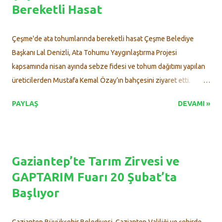
Bereketli Hasat
Çeşme'de ata tohumlarında bereketli hasat Çeşme Belediye
Başkanı Lal Denizli, Ata Tohumu Yaygınlaştırma Projesi
kapsamında nisan ayında sebze fidesi ve tohum dağıtımı yapılan
üreticilerden Mustafa Kemal Özay’ın bahçesini ziyaret etti.
Başkan Denizli, dağıtımını yaptıkları sebze fidesi ve tohumlardan
PAYLAŞ
DEVAMI »
elde edilen mahsullerin yurttaşların tarlalarında ve bahçelerinde
yetiştirilmesinin ve gelecek nesillere aktarılmasının çok kıymetli
olduğunu vurguladı. Çeşme Belediyesi’nin sürdürülebilir tarım
hedefiyle hayata geçirdiği Ata Tohumu Yaygınlaştırma Projesi ,
Gaziantep’te Tarım Zirvesi ve
somut sonuçlarını vermeye başladı. Nisan ayında üreticilere
GAPTARIM Fuarı 20 Şubat’ta
dağıtılan yerel sebze fideleri ve tohumlardan elde edilen ilk
Başlıyor
mahsuller, Başkan Lal Denizli tarafından yerinde incelendi.
Belediye Başkan Yardımcısı Banu Ayhan, Tarımsal Hizmetler
Müdürü Şerif Vural ve belediye ekipleriyle birlikte Mustafa Kemal
Gaziantep Büyükşehir Belediyesi, Gaziantep Valiliği ve şehirde