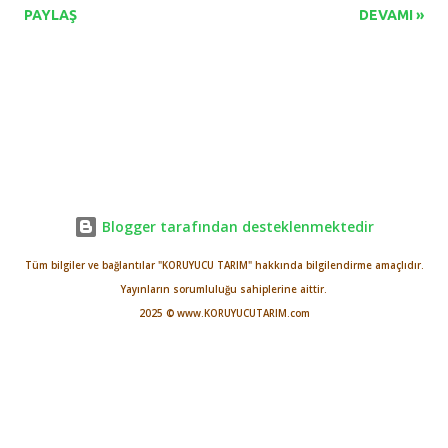
PAYLAŞ
DEVAMI »
alanların hem nicelik hem de işlevsellik açısından yeniden ele
alınmasını zorunlu kılmaktadır. Bu çalışmada, kent içi ve
çevresinde kentsel agroforestry (tarımsal ormancılık)
sistemlerinin uygulanabilirliği ve ekosistem temelli katkıları
değerlendirilmiştir. Kentsel agroforestry gıda üretimi, karbon
yutak alanı oluşturma, iklimi düzenleme, toprak ıslahı, biyolojik
çeşitliliğin desteklenmesi ve toplumsal bütünleşme gibi çok
yönlü faydaları sunmaktadır. Tabakalı bitki tasarımı esasına dayalı
Blogger tarafından desteklenmektedir
bu sistemlerde; ağaç, çalı, otsu ve yer örtücü bitkilerle birlikte
Tüm bilgiler ve bağlantılar "KORUYUCU TARIM" hakkında bilgilendirme amaçlıdır.
yenilebilir türlerin entegrasyonu hem estetik hem de
Yayınların sorumluluğu sahiplerine aittir.
fonksiyonel kazanç sağlamaktadır. Ayrıca, sosyal etkileşimi
2025 © www.KORUYUCUTARIM.com
artıran,...