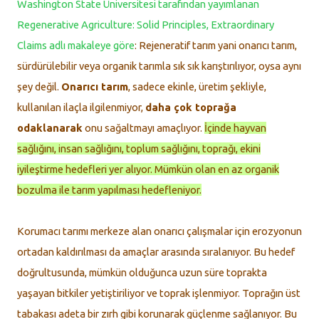
Washington State Üniversitesi tarafından yayımlanan
Regenerative Agriculture: Solid Principles, Extraordinary
Claims adlı makaleye göre
: Rejeneratif tarım yani onarıcı tarım,
sürdürülebilir veya organik tarımla sık sık karıştırılıyor, oysa aynı
şey değil.
Onarıcı tarım
, sadece ekinle, üretim şekliyle,
kullanılan ilaçla ilgilenmiyor,
daha çok toprağa
odaklanarak
onu sağaltmayı amaçlıyor.
İçinde hayvan
sağlığını, insan sağlığını, toplum sağlığını, toprağı, ekini
iyileştirme hedefleri yer alıyor. Mümkün olan en az organik
bozulma ile tarım yapılması hedefleniyor.
Korumacı tarımı merkeze alan onarıcı çalışmalar için erozyonun
ortadan kaldırılması da amaçlar arasında sıralanıyor. Bu hedef
doğrultusunda, mümkün olduğunca uzun süre toprakta
yaşayan bitkiler yetiştiriliyor ve toprak işlenmiyor. Toprağın üst
tabakası adeta bir zırh gibi korunarak güçlenme sağlanıyor. Bu