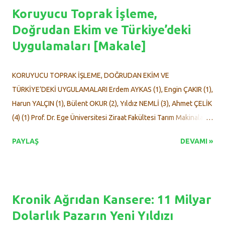
dayanışma temelli bir gıda sisteminin imkanları konuşuldu.
Koruyucu Toprak İşleme,
Yurtdışı ve yurtiçinden katılımcıların ilgi gösterdiği etkinliğin açılış
Doğrudan Ekim ve Türkiye’deki
konuşmasını Tarım Ekonomisi Derneği Başkanı İpek Topuzluoğlu
Uygulamaları [Makale]
yaptı. "Ekolojik kriz, toplum olarak hepimizi derinden etkiliyor"
Doğa dostu gıda sistemi için mücadele edilmesi gerektiğini ifade
eden Tarım Ekonomisi Derneği Başkanı
KORUYUCU TOPRAK İŞLEME, DOĞRUDAN EKİM VE
Topuzluoğlu konuşmasında şunları kaydetti: "Bu etkinlik,
TÜRKİYE’DEKİ UYGULAMALARI Erdem AYKAS (1), Engin ÇAKIR (1),
tamamen gönüllülük esasıyla, büyük bir dayanışma ve ortak
Harun YALÇIN (1), Bülent OKUR (2), Yıldız NEMLİ (3), Ahmet ÇELİK
emeğin ürünü ...
(4) (1) Prof. Dr. Ege Üniversitesi Ziraat Fakültesi Tarım Makinaları
Bölümü 35100 Bornova-İZMİR (2) Prof. Dr. Ege Üniversitesi Ziraat
PAYLAŞ
DEVAMI »
Fakültesi Toprak Bölümü 35100 Bornova-İZMİR (3) Prof. Dr. Ege
Üniversitesi Ziraat Fakültesi Bitki Koruma Bölümü 35100
Bornova-İZMİR (4) Doç. Dr. Atatürk Üniversitesi Ziraat Fakültesi
Tarım Makinaları Bölümü ERZURUM ÖZET Son yıllarda dünyada
Kronik Ağrıdan Kansere: 11 Milyar
ve ülkemizde toprağın, suyun ve genel anlamda çevrenin
Dolarlık Pazarın Yeni Yıldızı
korunmasının önemli olduğu bilinci hızla gelişmektedir. Bu