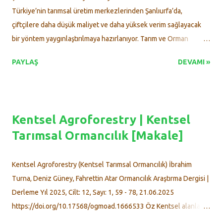
güçlü bir müttefik oluşturuyor . Kannabinoidlerin ağrı, epilepsi ve
Türkiye’nin tarımsal üretim merkezlerinden Şanlıurfa’da,
enflamasyon gibi rahatsızlıklar...
çiftçilere daha düşük maliyet ve daha yüksek verim sağlayacak
bir yöntem yaygınlaştırılmaya hazırlanıyor. Tarım ve Orman
Bakanlığına bağlı GAP Tarımsal Araştırmalar Enstitüsü Müdürlüğü
PAYLAŞ
DEVAMI »
(GAPTAEM), toprak sağlığını koruyan ve üretim giderlerini azaltan
anıza ekim ( doğrudan ekim ) tekniği üzerine pilot çalışmalar
yürüttü. Çalışma kapsamında GAPTAEM teknik personeli ziraat
mühendisi Ahmet Çıkman, 40 dekarlık alanda ikinci ürün olarak
Kentsel Agroforestry | Kentsel
pamuk ve mısır ekimi yaptı. Geleneksel toprak işleme
Tarımsal Ormancılık [Makale]
yöntemlerinin yerine uygulanan bu teknik sayesinde, yakıt ve
makine giderlerinde ciddi tasarruf sağlandığı gibi toprak sağlığı
açısından da olumlu sonuçlar alındı. ÇİFTÇİLERE SAĞLANAN
Kentsel Agroforestry (Kentsel Tarımsal Ormancılık) İbrahim
AVANTAJLAR GAPTAEM Müdürü İbrahim Halil Çetiner, yöntem
Turna, Deniz Güney, Fahrettin Atar Ormancılık Araştırma Dergisi |
sayesinde çiftçilere büyük kolaylıklar sunulduğunu belirterek
Derleme Yıl 2025, Cilt: 12, Sayı: 1, 59 - 78, 21.06.2025
şunları söyledi: “ Mercimek ve nohut gibi baklagillerin
https://doi.org/10.17568/ogmoad.1666533 Öz Kentsel alanlarda
hasadından sonra toprağı sürmeden ...
artan nüfus, düzensiz yapılaşma ve çevresel sorunlar, yeşil