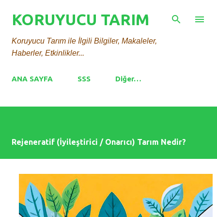
Ana içeriğe atla
KORUYUCU TARIM
Koruyucu Tarım ile İlgili Bilgiler, Makaleler,
Haberler, Etkinlikler...
ANA SAYFA
SSS
Diğer…
Rejeneratif (İyileştirici / Onarıcı) Tarım Nedir?