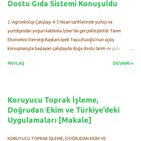
Dostu Gıda Sistemi Konuşuldu
Toprak İşlemesiz Doğrudan Ekimin Faydaları / Avantajları,
Pulluksuz Tarım, Anıza Doğrudan Ekim, Münavebe, Ürün
Rotasyonu, Bitki Rotasyonu....
2. Agroekoloji Çalıştayı 4-5 Nisan tarihlerinde yurtiçi ve
yurtdışından yoğun katılımla İzmir'de gerçekleştirildi. Tarım
Ekonomisi Derneği Başkanı İpek Topuzluoğlu'nun açılış
konuşmasıyla başlayan çalıştayda doğa dostu tarım ve gıda
sistemleri ele alındı. Zehirsiz Sofralar Platformu’nun
PAYLAŞ
DEVAMI »
düzenlediği 2. Agroekoloji Çalıştayı, 4-5 Nisan tarihlerinde yoğun
katılımla gerçekleşti. Üreticiler, tüketiciler, akademisyenler ve
aktivistleri bir araya getiren çalıştayda doğa dostu, adil ve
dayanışma temelli bir gıda sisteminin imkanları konuşuldu.
Koruyucu Toprak İşleme,
Yurtdışı ve yurtiçinden katılımcıların ilgi gösterdiği etkinliğin açılış
Doğrudan Ekim ve Türkiye’deki
konuşmasını Tarım Ekonomisi Derneği Başkanı İpek Topuzluoğlu
Uygulamaları [Makale]
yaptı. "Ekolojik kriz, toplum olarak hepimizi derinden etkiliyor"
Doğa dostu gıda sistemi için mücadele edilmesi gerektiğini ifade
eden Tarım Ekonomisi Derneği Başkanı
KORUYUCU TOPRAK İŞLEME, DOĞRUDAN EKİM VE