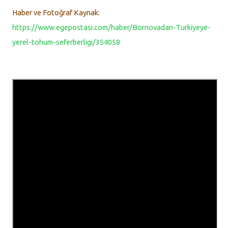
Haber ve Fotoğraf Kaynak:
https://www.egepostasi.com/haber/Bornovadan-Turkiyeye-
yerel-tohum-seferberligi/354058