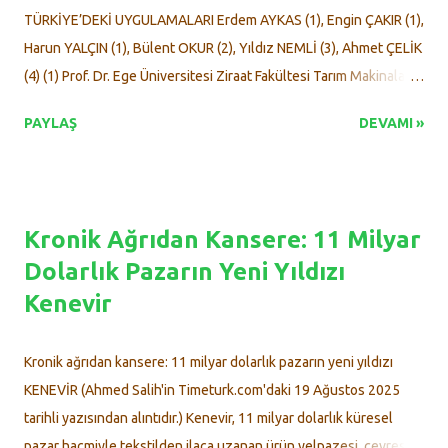
Topuzluoğlu konuşmasında şunları kaydetti: "Bu etkinlik,
TÜRKİYE’DEKİ UYGULAMALARI Erdem AYKAS (1), Engin ÇAKIR (1),
tamamen gönüllülük esasıyla, büyük bir dayanışma ve ortak
Harun YALÇIN (1), Bülent OKUR (2), Yıldız NEMLİ (3), Ahmet ÇELİK
emeğin ürünü ...
(4) (1) Prof. Dr. Ege Üniversitesi Ziraat Fakültesi Tarım Makinaları
Bölümü 35100 Bornova-İZMİR (2) Prof. Dr. Ege Üniversitesi Ziraat
PAYLAŞ
DEVAMI »
Fakültesi Toprak Bölümü 35100 Bornova-İZMİR (3) Prof. Dr. Ege
Üniversitesi Ziraat Fakültesi Bitki Koruma Bölümü 35100
Bornova-İZMİR (4) Doç. Dr. Atatürk Üniversitesi Ziraat Fakültesi
Tarım Makinaları Bölümü ERZURUM ÖZET Son yıllarda dünyada
Kronik Ağrıdan Kansere: 11 Milyar
ve ülkemizde toprağın, suyun ve genel anlamda çevrenin
Dolarlık Pazarın Yeni Yıldızı
korunmasının önemli olduğu bilinci hızla gelişmektedir. Bu
Kenevir
düşünce sonucunda ülkemizde özellikle akademik çevreler,
tarım makinaları yapımcıları ve üreticiler azaltılmış toprak
işlemeye ve doğrudan ekime sıcak bakmaya ve bu konudaki
Kronik ağrıdan kansere: 11 milyar dolarlık pazarın yeni yıldızı
çalışmalarını yoğunlaştırmaya başlamışlardır. Azaltılmış toprak
KENEVİR (Ahmed Salih'in Timeturk.com'daki 19 Ağustos 2025
işleme düşüncesi, üretimin her aşamasında enerji tasarrufu
tarihli yazısından alıntıdır.) Kenevir, 11 milyar dolarlık küresel
gerektiren tekniklerin kullanımına ve çevre...
pazar hacmiyle tekstilden ilaca uzanan ürün yelpazesi, çevresel