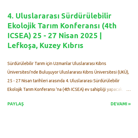
sistemlerinin uygulanabilirliği ve ekosistem temelli katkıları
4. Uluslararası Sürdürülebilir
değerlendirilmiştir. Kentsel agroforestry gıda üretimi, karbon
Ekolojik Tarım Konferansı (4th
yutak alanı oluşturma, iklimi düzenleme, toprak ıslahı, biyolojik
ICSEA) 25 - 27 Nisan 2025 |
çeşitliliğin desteklenmesi ve toplumsal bütünleşme gibi çok
yönlü faydaları sunmaktadır. Tabakalı bitki tasarımı esasına dayalı
Lefkoşa, Kuzey Kıbrıs
bu sistemlerde; ağaç, çalı, otsu ve yer örtücü bitkilerle birlikte
yenilebilir türlerin entegrasyonu hem estetik hem de
Sürdürülebilir Tarım için Uzmanlar Uluslararası Kıbrıs
fonksiyonel kazanç sağlamaktadır. Ayrıca, sosyal etkileşimi
Üniversitesi’nde Buluşuyor Uluslararası Kıbrıs Üniversitesi (UKÜ),
artıran,...
25 - 27 Nisan tarihleri arasında 4. Uluslararası Sürdürülebilir
Ekolojik Tarım Konferansı 'na (4th ICSEA) ev sahipliği yapacak.
Tarım ve çevre bilimleri alanında önemli bir bilimsel platform
PAYLAŞ
DEVAMI »
sunmayı amaçlayan konferans, sürdürülebilir ve çevre dostu
tarım çözümlerini küresel düzeyde tartışmaya açacak. Türkiye,
Moğolistan, Pakistan, Endonezya ve Özbekistan’dan
üniversitelerin iş birliğiyle düzenlenen etkinlikte, çağdaş tarım