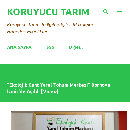
Ana içeriğe atla
KORUYUCU TARIM
Koruyucu Tarım ile İlgili Bilgiler, Makaleler,
Haberler, Etkinlikler...
ANA SAYFA
SSS
Diğer…
"Ekolojik Kent Yerel Tohum Merkezi" Bornova
İzmir'de Açıldı [Video]