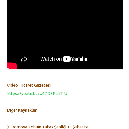
Video: Ticaret Gazetesi
https://youtu.be/w17D5PzhT-U
Diğer Kaynaklar:
》Bornova Tohum Takas Şenliği 15 Şubat'ta