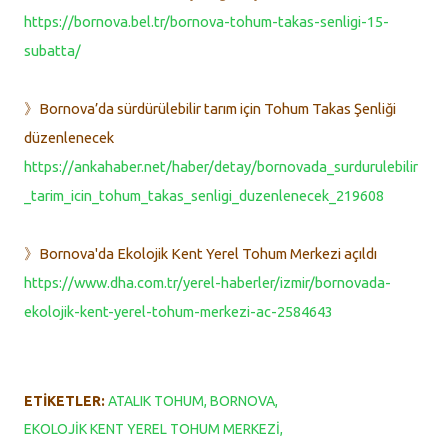
https://bornova.bel.tr/bornova-tohum-takas-senligi-15-
subatta/
》Bornova’da sürdürülebilir tarım için Tohum Takas Şenliği
düzenlenecek
https://ankahaber.net/haber/detay/bornovada_surdurulebilir
_tarim_icin_tohum_takas_senligi_duzenlenecek_219608
》Bornova'da Ekolojik Kent Yerel Tohum Merkezi açıldı
https://www.dha.com.tr/yerel-haberler/izmir/bornovada-
ekolojik-kent-yerel-tohum-merkezi-ac-2584643
ETIKETLER:
ATALIK TOHUM
BORNOVA
EKOLOJIK KENT YEREL TOHUM MERKEZI